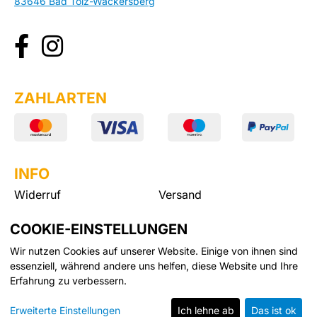
83646 Bad Tölz-Wackersberg
ZAHLARTEN
INFO
Widerruf
Versand
Datenschutz
AGB
COOKIE-EINSTELLUNGEN
Impressum
Kontakt
Wir nutzen Cookies auf unserer Website. Einige von ihnen sind
essenziell, während andere uns helfen, diese Website und Ihre
eCommerce-System by
Erfahrung zu verbessern.
Erweiterte Einstellungen
Ich lehne ab
Das ist ok